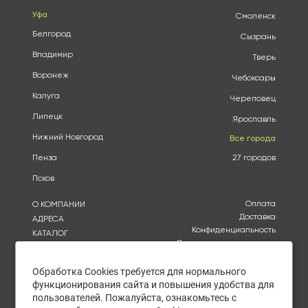
Уфа
Смоленск
Белгород
Сызрань
Владимир
Тверь
Воронеж
Чебоксары
Калуга
Череповец
Липецк
Ярославль
Нижний Новгород
Все города
Пенза
27 городов
Псков
Оплата
О КОМПАНИИ
Доставка
АДРЕСА
Конфиденциальность
КАТАЛОГ
Политика использования
БРЕНДЫ
файлов cookie
АКЦИИ
Согласие на обработку
Обработка Cookies требуется для нормального
КУПИТЬ ОПТОМ
персональных данных
функционирования сайта и повышения удобства для
ОТЗЫВЫ
Политика в отношении
пользователей. Пожалуйста, ознакомьтесь с
обработки персональных
КОНТАКТЫ